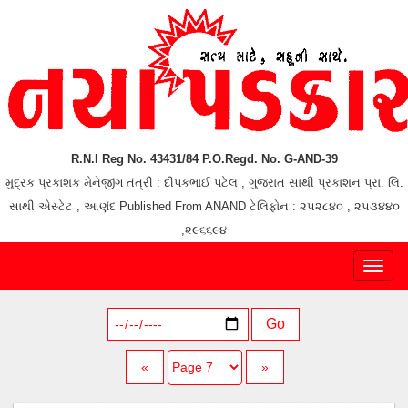
R.N.I Reg No. 43431/84 P.O.Regd. No. G-AND-39
મુદ્રક પ્રકાશક મેનેજીંગ તંત્રી : દીપકભાઈ પટેલ , ગુજરાત સાથી પ્રકાશન પ્રા. લિ.
સાથી એસ્ટેટ , આણંદ Published From ANAND ટેલિફોન : ૨૫૨૮૪૦ , ૨૫૩૪૪૦
,૨૯૬૬૯૪
Toggl
naviga
Go
«
»