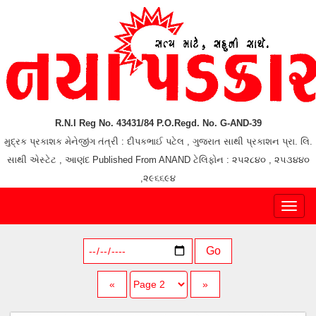
R.N.I Reg No. 43431/84 P.O.Regd. No. G-AND-39
મુદ્રક પ્રકાશક મેનેજીંગ તંત્રી : દીપકભાઈ પટેલ , ગુજરાત સાથી પ્રકાશન પ્રા. લિ.
સાથી એસ્ટેટ , આણંદ Published From ANAND ટેલિફોન : ૨૫૨૮૪૦ , ૨૫૩૪૪૦
,૨૯૬૬૯૪
Toggl
naviga
Go
«
»