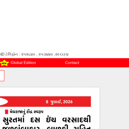
ANAND ટેલિફોન : ૨૫૨૮૪૦ , ૨૫૩૪૪૦ ,૨૯૬૬૯૪
Global Edition
Contact