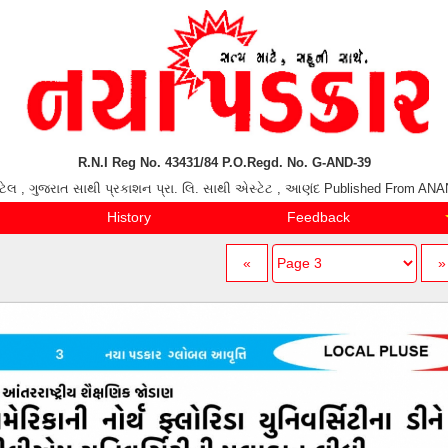
R.N.I Reg No. 43431/84 P.O.Regd. No. G-AND-39
ાઈ પટેલ , ગુજરાત સાથી પ્રકાશન પ્રા. લિ. સાથી એસ્ટેટ , આણંદ Published From 
History
Feedback
«
»