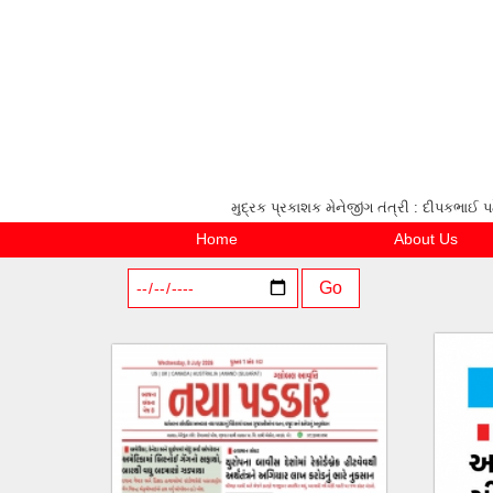
મુદ્રક પ્રકાશક મેનેજીંગ તંત્રી : દીપકભ
Home
About Us
Go