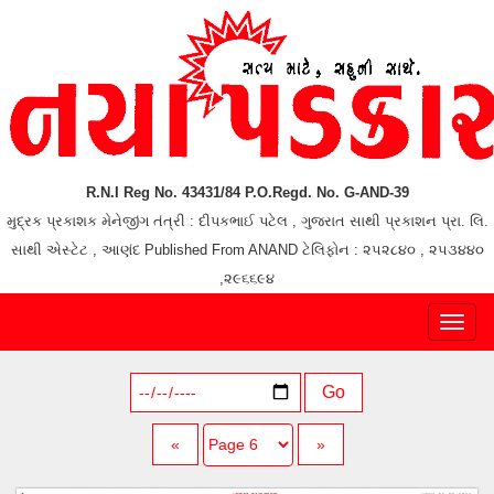
R.N.I Reg No. 43431/84 P.O.Regd. No. G-AND-39
મુદ્રક પ્રકાશક મેનેજીંગ તંત્રી : દીપકભાઈ પટેલ , ગુજરાત સાથી પ્રકાશન પ્રા. લિ.
સાથી એસ્ટેટ , આણંદ Published From ANAND ટેલિફોન : ૨૫૨૮૪૦ , ૨૫૩૪૪૦
,૨૯૬૬૯૪
Toggl
naviga
Go
«
»