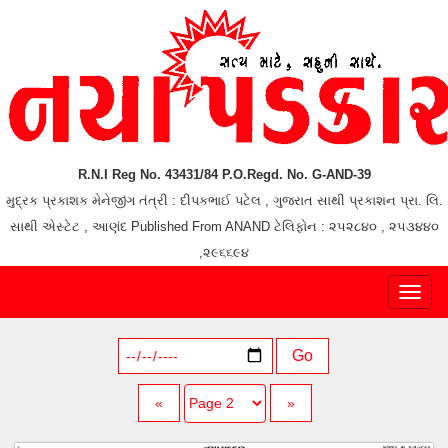
R.N.I Reg No. 43431/84 P.O.Regd. No. G-AND-39
મુદ્રક પ્રકાશક મેનેજીંગ તંત્રી : દીપકભાઈ પટેલ , ગુજરાત સાથી પ્રકાશન પ્રા. લિ.
સાથી એસ્ટેટ , આણંદ Published From ANAND ટેલિફોન : ૨૫૨૮૪૦ , ૨૫૩૪૪૦
,૨૯૬૬૯૪
Toggl
naviga
Go
«
»