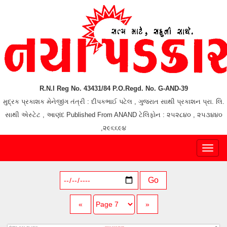
R.N.I Reg No. 43431/84 P.O.Regd. No. G-AND-39
મુદ્રક પ્રકાશક મેનેજીંગ તંત્રી : દીપકભાઈ પટેલ , ગુજરાત સાથી પ્રકાશન પ્રા. લિ.
સાથી એસ્ટેટ , આણંદ Published From ANAND ટેલિફોન : ૨૫૨૮૪૦ , ૨૫૩૪૪૦
,૨૯૬૬૯૪
Toggl
naviga
Go
«
»