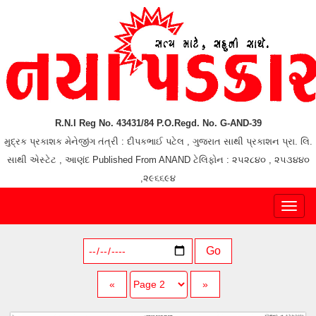
R.N.I Reg No. 43431/84 P.O.Regd. No. G-AND-39
મુદ્રક પ્રકાશક મેનેજીંગ તંત્રી : દીપકભાઈ પટેલ , ગુજરાત સાથી પ્રકાશન પ્રા. લિ.
સાથી એસ્ટેટ , આણંદ Published From ANAND ટેલિફોન : ૨૫૨૮૪૦ , ૨૫૩૪૪૦
,૨૯૬૬૯૪
Toggl
naviga
Go
«
»