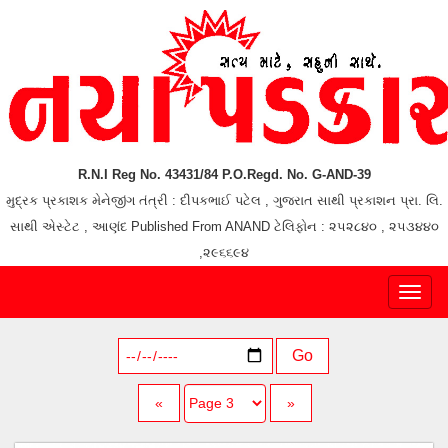
R.N.I Reg No. 43431/84 P.O.Regd. No. G-AND-39
મુદ્રક પ્રકાશક મેનેજીંગ તંત્રી : દીપકભાઈ પટેલ , ગુજરાત સાથી પ્રકાશન પ્રા. લિ.
સાથી એસ્ટેટ , આણંદ Published From ANAND ટેલિફોન : ૨૫૨૮૪૦ , ૨૫૩૪૪૦
,૨૯૬૬૯૪
Toggl
naviga
Go
«
»