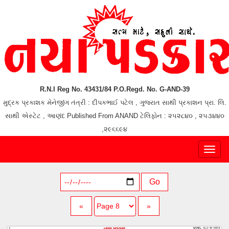
R.N.I Reg No. 43431/84 P.O.Regd. No. G-AND-39
મુદ્રક પ્રકાશક મેનેજીંગ તંત્રી : દીપકભાઈ પટેલ , ગુજરાત સાથી પ્રકાશન પ્રા. લિ.
સાથી એસ્ટેટ , આણંદ Published From ANAND ટેલિફોન : ૨૫૨૮૪૦ , ૨૫૩૪૪૦
,૨૯૬૬૯૪
Toggl
naviga
Go
«
»