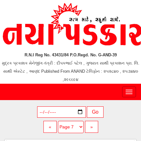
R.N.I Reg No. 43431/84 P.O.Regd. No. G-AND-39
મુદ્રક પ્રકાશક મેનેજીંગ તંત્રી : દીપકભાઈ પટેલ , ગુજરાત સાથી પ્રકાશન પ્રા. લિ.
સાથી એસ્ટેટ , આણંદ Published From ANAND ટેલિફોન : ૨૫૨૮૪૦ , ૨૫૩૪૪૦
,૨૯૬૬૯૪
Toggl
naviga
Go
«
»