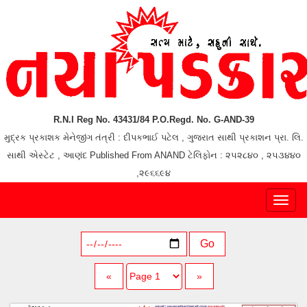
R.N.I Reg No. 43431/84 P.O.Regd. No. G-AND-39
મુદ્રક પ્રકાશક મેનેજીંગ તંત્રી : દીપકભાઈ પટેલ , ગુજરાત સાથી પ્રકાશન પ્રા. લિ.
સાથી એસ્ટેટ , આણંદ Published From ANAND ટેલિફોન : ૨૫૨૮૪૦ , ૨૫૩૪૪૦
,૨૯૬૬૯૪
Toggl
naviga
Go
«
»