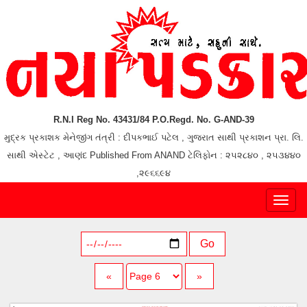
R.N.I Reg No. 43431/84 P.O.Regd. No. G-AND-39
મુદ્રક પ્રકાશક મેનેજીંગ તંત્રી : દીપકભાઈ પટેલ , ગુજરાત સાથી પ્રકાશન પ્રા. લિ.
સાથી એસ્ટેટ , આણંદ Published From ANAND ટેલિફોન : ૨૫૨૮૪૦ , ૨૫૩૪૪૦
,૨૯૬૬૯૪
Toggl
naviga
Go
«
»