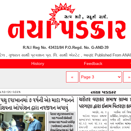
R.N.I Reg No. 43431/84 P.O.Regd. No. G-AND-39
ાઈ પટેલ , ગુજરાત સાથી પ્રકાશન પ્રા. લિ. સાથી એસ્ટેટ , આણંદ Published From 
History
Feedback
«
»