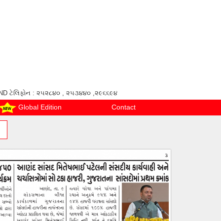
ANAND ટેલિફોન : ૨૫૨૮૪૦ , ૨૫૩૪૪૦ ,૨૯૬૬૯૪
Global Edition
Contact