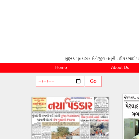
મુદ્રક પ્રકાશક મેનેજીંગ તંત્રી : દીપકભ
Home
About Us
Go