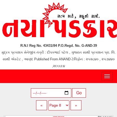
R.N.I Reg No. 43431/84 P.O.Regd. No. G-AND-39
મુદ્રક પ્રકાશક મેનેજીંગ તંત્રી : દીપકભાઈ પટેલ , ગુજરાત સાથી પ્રકાશન પ્રા. લિ.
સાથી એસ્ટેટ , આણંદ Published From ANAND ટેલિફોન : ૨૫૨૮૪૦ , ૨૫૩૪૪૦
,૨૯૬૬૯૪
Toggl
naviga
Go
«
»