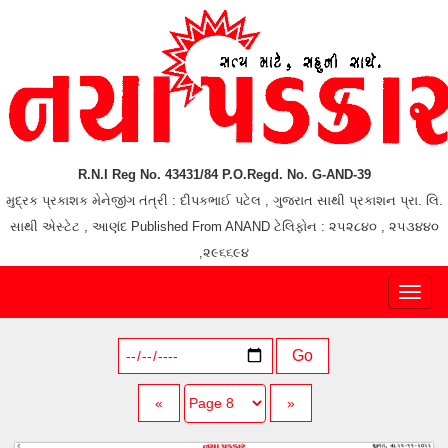
R.N.I Reg No. 43431/84 P.O.Regd. No. G-AND-39
મુદ્રક પ્રકાશક મેનેજીંગ તંત્રી : દીપકભાઈ પટેલ , ગુજરાત સાથી પ્રકાશન પ્રા. લિ.
સાથી એસ્ટેટ , આણંદ Published From ANAND ટેલિફોન : ૨૫૨૮૪૦ , ૨૫૩૪૪૦
,૨૯૬૬૯૪
Toggl
naviga
Go
«
»