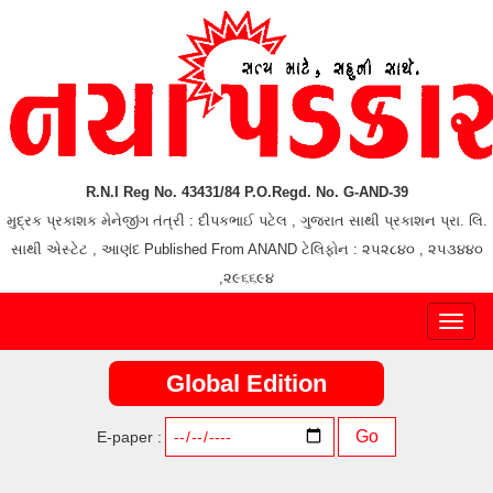
R.N.I Reg No. 43431/84 P.O.Regd. No. G-AND-39
મુદ્રક પ્રકાશક મેનેજીંગ તંત્રી : દીપકભાઈ પટેલ , ગુજરાત સાથી પ્રકાશન પ્રા. લિ.
સાથી એસ્ટેટ , આણંદ Published From ANAND ટેલિફોન : ૨૫૨૮૪૦ , ૨૫૩૪૪૦
,૨૯૬૬૯૪
Toggl
naviga
Global Edition
Go
E-paper :