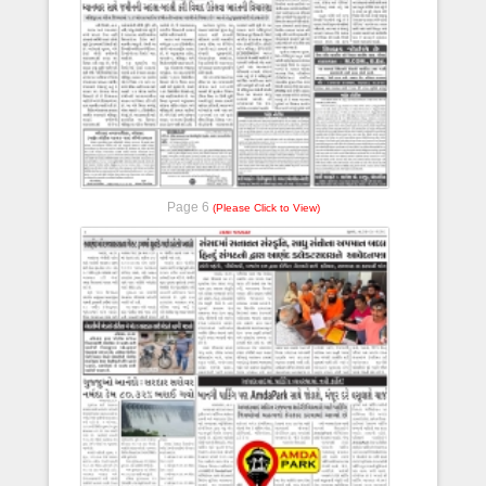
Page 6
(Please Click to View)