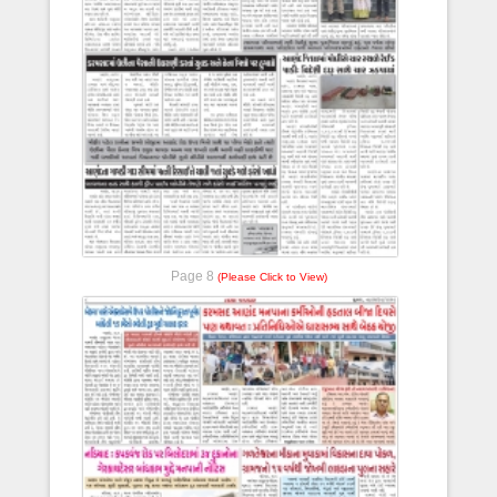
Page 8
(Please Click to View)